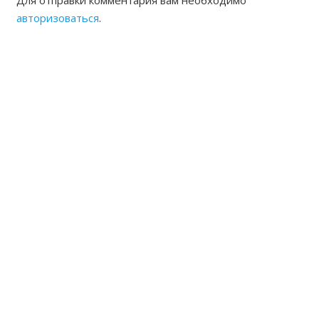
авторизоваться
.
ЖАМБЫЛСКАЯ ОБЛАСТНАЯ
НОТАРИАЛЬНАЯ ПАЛАТА
КОНТАКТЫ
Адрес: Республика Казахстан, г.Тараз Микрорайон
Акбулак (1) дом 22 Б
8(7262) 54-35-55 (канцелярия),
54-33-94 (председатель, исполнительный директор)
8(7262)54-33-93 частный нотариальный архив