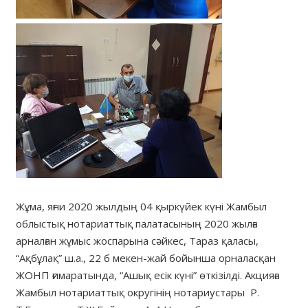
Жұма, яғни 2020 жылдың 04 қыркүйек күні Жамбыл
облыстық нотариаттық палатасының 2020 жылға
арналған жұмыс жоспарына сәйкес, Тараз қаласы,
“Ақбұлақ” ш.а., 22 б мекен-жай бойынша орналасқан
ЖОНП ғимаратында, “Ашық есік күні” өткізілді. Акцияға
Жамбыл нотариаттық округінің нотариустары Р.