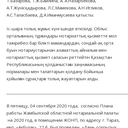
Т.Базарова, Т.Ж.Байлина, А. А.Назарбекова,
А.Т.Жүнісқадырова, Л.С.Мамекова, А.Н.Игликов,
А.С.Таласбаева, Д.А.Иманмусаева қатысты.
Іс-шара толық жұмыс күні ішінде өткізілді. Облыс
орталығының тұрғындары нотариаттық қызметте мол
тәжірибесі бар білікті мамандардан, сондай-ақ орта
буын нотариустарынан азаматтық айналым мен
нотариаттық қызмет саласын реттейтін Қазақстан
Республикасының қолданыстағы заңнамасының
нормалары мен талаптарын қолдану бойынша
қойылған сұрақтарға толық жауаптарын алды.
____________________________________________________________
В пятницу, 04 сентября 2020 года, согласно Плана
работы Жамбылской областной нотариальной палаты
на 2020 год, в помещении ЖОНП, по адресу: г. Тараз,
мкр. «Акбулак», 22 б, был проведен «День открытых