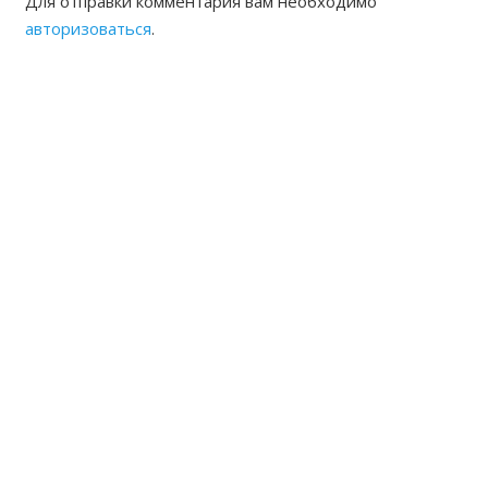
Для отправки комментария вам необходимо
авторизоваться
.
ЖАМБЫЛСКАЯ ОБЛАСТНАЯ
НОТАРИАЛЬНАЯ ПАЛАТА
КОНТАКТЫ
Адрес: Республика Казахстан, г.Тараз Микрорайон
Акбулак (1) дом 22 Б
8(7262) 54-35-55 (канцелярия),
54-33-94 (председатель, исполнительный директор)
8(7262)54-33-93 частный нотариальный архив