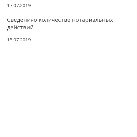
17.07.2019
Сведенияо количестве нотариальных
действий
15.07.2019
ЖАМБЫЛСКАЯ ОБЛАСТНАЯ
НОТАРИАЛЬНАЯ ПАЛАТА
КОНТАКТЫ
Адрес: Республика Казахстан, г.Тараз Микрорайон
Акбулак (1) дом 22 Б
8(7262) 54-35-55 (канцелярия),