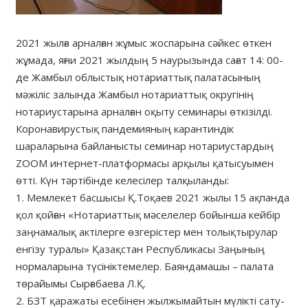
2021 жылға арналған жұмыс жоспарына сәйкес өткен
жұмада, яғни 2021 жылдың 5 наурызында сағат 14: 00-
де Жамбыл облыстық нотариаттық палатасының
мәжіліс залында Жамбыл нотариаттық округінің
нотариустарына арналған оқыту семинары өткізілді.
Коронавирустық пандемияның карантиндік
шараларына байланысты семинар нотариустардың
ZOOM интернет-платформасы арқылы қатысуымен
өтті. Күн тәртібінде келесілер талқыланды:
1. Мемлекет басшысы Қ.Тоқаев 2021 жылы 15 ақпанда
қол қойған «Нотариаттық мәселелер бойынша кейбір
заңнамалық актілерге өзгерістер мен толықтырулар
енгізу туралы» Қазақстан Республикасы Заңының
нормаларына түсініктемелер. Баяндамашы – палата
төрайымы Сырғабаева Л.Қ.
2. БЗТ қаражаты есебінен жылжымайтын мүлікті сату-