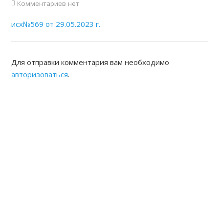
Комментариев нет
исх№569 от 29.05.2023 г.
Для отправки комментария вам необходимо
авторизоваться
.
ЖАМБЫЛСКАЯ ОБЛАСТНАЯ
НОТАРИАЛЬНАЯ ПАЛАТА
КОНТАКТЫ
Адрес: Республика Казахстан, г.Тараз Микрорайон
Акбулак (1) дом 22 Б
8(7262) 54-35-55 (канцелярия),