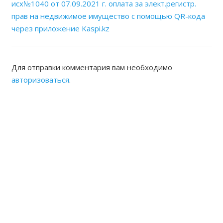
исх№1040 от 07.09.2021 г. оплата за элект.регистр.
прав на недвижимое имущество с помощью QR-кода
через приложение Kaspi.kz
Для отправки комментария вам необходимо
авторизоваться
.
ЖАМБЫЛСКАЯ ОБЛАСТНАЯ
НОТАРИАЛЬНАЯ ПАЛАТА
КОНТАКТЫ
Адрес: Республика Казахстан, г.Тараз Микрорайон
Акбулак (1) дом 22 Б