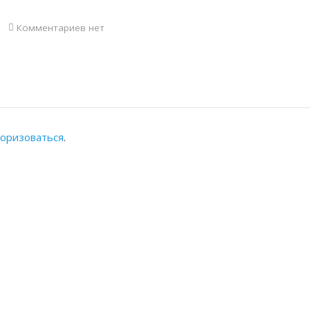
Комментариев нет
торизоваться
.
АЛЬНАЯ ПАЛАТА
КОНТАКТЫ
Адрес: Республика Казахста
8(7262) 54-35-55 (канцеляр