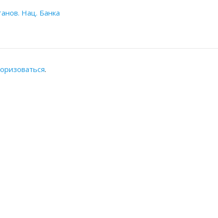
анов. Нац. Банка
торизоваться
.
АЛЬНАЯ ПАЛАТА
КОНТАКТЫ
Адрес: Республика Казахста
8(7262) 54-35-55 (канцеляр
54-33-94 (председатель, 