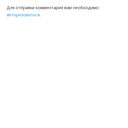
Для отправки комментария вам необходимо
авторизоваться
.
ЖАМБЫЛСКАЯ ОБЛАСТНАЯ
НОТАРИАЛЬНАЯ ПАЛАТА
КОНТАКТЫ
Адрес: Республика Казахстан, г.Тараз Микрорайон
Акбулак (1) дом 22 Б
8(7262) 54-35-55 (канцелярия),
54-33-94 (председатель, исполнительный директор)
8(7262)54-33-93 частный нотариальный архив