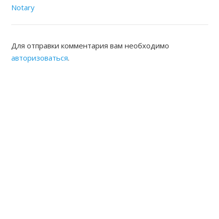
Notary
Для отправки комментария вам необходимо
авторизоваться
.
ЖАМБЫЛСКАЯ ОБЛАСТНАЯ
НОТАРИАЛЬНАЯ ПАЛАТА
КОНТАКТЫ
Адрес: Республика Казахстан, г.Тараз Микрорайон
Акбулак (1) дом 22 Б
8(7262) 54-35-55 (канцелярия),