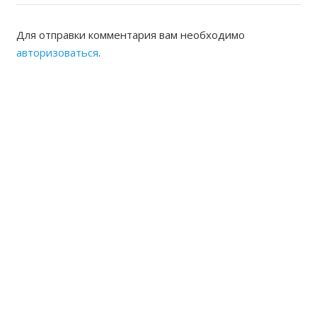
Для отправки комментария вам необходимо
авторизоваться
.
ЖАМБЫЛСКАЯ ОБЛАСТНАЯ
НОТАРИАЛЬНАЯ ПАЛАТА
КОНТАКТЫ
Адрес: Республика Казахстан, г.Тараз Микрорайон
Акбулак (1) дом 22 Б
8(7262) 54-35-55 (канцелярия),
54-33-94 (председатель, исполнительный директор)