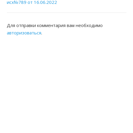
исх№789 от 16.06.2022
Для отправки комментария вам необходимо
авторизоваться
.
ЖАМБЫЛСКАЯ ОБЛАСТНАЯ
НОТАРИАЛЬНАЯ ПАЛАТА
КОНТАКТЫ
Адрес: Республика Казахстан, г.Тараз Микрорайон
Акбулак (1) дом 22 Б
8(7262) 54-35-55 (канцелярия),