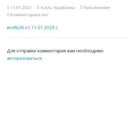
11.01.2023
Асель Урдабаева
Разъяснения
Комментариев нет
исх№26 от 11.01.2023 г.
Для отправки комментария вам необходимо
авторизоваться
.
ЖАМБЫЛСКАЯ ОБЛАСТНАЯ
НОТАРИАЛЬНАЯ ПАЛАТА
КОНТАКТЫ
Адрес: Республика Казахстан, г.Тараз Микрорайон
Акбулак (1) дом 22 Б