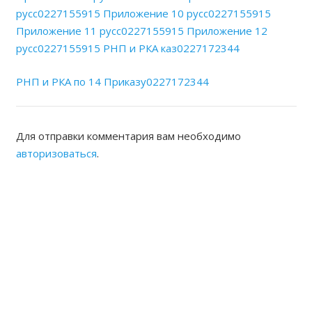
русс0227155915
Приложение 10 русс0227155915
Приложение 11 русс0227155915
Приложение 12
русс0227155915
РНП и РКА каз0227172344
РНП и РКА по 14 Приказу0227172344
Для отправки комментария вам необходимо
авторизоваться
.
ЖАМБЫЛСКАЯ ОБЛАСТНАЯ
НОТАРИАЛЬНАЯ ПАЛАТА
КОНТАКТЫ
Адрес: Республика Казахстан, г.Тараз Микрорайон