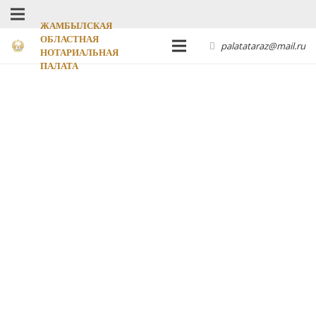
ЖАМБЫЛСКАЯ
ОБЛАСТНАЯ
palatataraz@mail.ru
НОТАРИАЛЬНАЯ
ПАЛАТА
ЖАМБЫЛСКАЯ ОБЛАСТНАЯ
НОТАРИАЛЬНАЯ ПАЛАТА
КОНТАКТЫ
Адрес: Республика Казахстан, г.Тараз Микрорайон
Акбулак (1) дом 22 Б
8(7262) 54-35-55 (канцелярия),
54-33-94 (председатель, исполнительный директор)