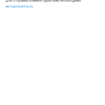
Для отправки комментария вам необходимо
авторизоваться
.
ЖАМБЫЛСКАЯ ОБЛАСТНАЯ
НОТАРИАЛЬНАЯ ПАЛАТА
КОНТАКТЫ
Адрес: Республика Казахстан, г.Тараз Микрорайон
Акбулак (1) дом 22 Б
8(7262) 54-35-55 (канцелярия),
54-33-94 (председатель, исполнительный директор)
8(7262)54-33-93 частный нотариальный архив