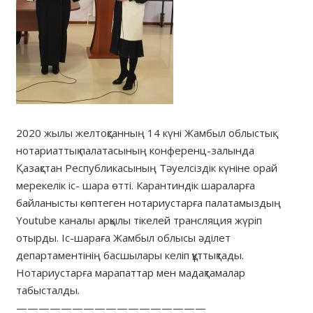
2020 жылы желтоқсанның 14 күні Жамбыл облыстық
нотариаттық палатасының конференц-залында
Қазақстан Республикасының Тәуелсіздік күніне орай
мерекелік іс- шара өтті. Карантиндік шараларға
байланысты көптеген нотариустарға палатамыздың
Youtube каналы арқылы тікелей трансляция жүріп
отырды. Іс-шараға Жамбыл облысы әділет
департаментінің басшылары келіп құттықтады.
Нотариустарға марапаттар мен мадақтамалар
табысталды.
—————————————————