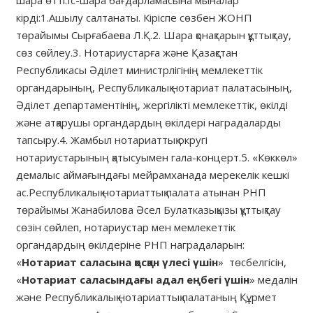
шара өтті.Іс-шара бағдарламасына мыналар
кірді:1.Ашылу салтанаты. Кіріспе сөзбен ЖОНП
төрайымы Сырғабаева Л.Қ.2. Шара қонақтарын құттықтау,
сөз сөйлеу.3. Нотариустарға және Қазақстан
Республикасы Әділет министрлігінің мемлекеттік
органдарының, Республикалық нотариат палатасының,
Әділет департаментінің, жергілікті мемлекеттік, өкілді
және атқарушы органдардың өкілдері наградаларды
тапсыру.4. Жамбыл нотариаттық округі
нотариустарының қатысуымен гала-концерт.5. «Көккөл»
демалыс аймағындағы мейрамханада мерекелік кешкі
ас.Республикалық нотариаттық палата атынан РНП
төрайымы Жанабилова Әсел Булатказықызы құттықтау
сөзін сөйлеп, нотариустар мен мемлекеттік
органдардың өкілдеріне РНП наградаларын:
«
Нотариат саласына қосқан үлесі үшін
» төсбелгісін,
«
Нотариат саласындағы адал еңбегі үшін
» медалін
және Республикалық нотариаттық палатаның Құрмет