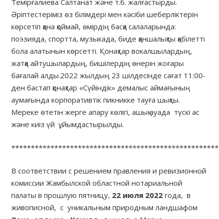
Темірғалиева Салтанат және т.б. жалғастырды.
Әріптестеріміз өз білімдері мен кәсіби шеберліктерін
көрсетіп қана қоймай, өмірдің басқа салаларында:
поэзияда, спортта, музыкада, биде қаншалықты қабілетті
бола алатынын көрсетті. Қонақтар вокалшылардың,
жатқа айтушылардың, бишілердің өнерін жоғары
бағалай алды.2022 жылдың 23 шілдесінде сағат 11:00-
ден бастап қонақтар «Сүйіндік» демалыс аймағының
аумағында корпоративтік пикникке тауға шықты.
Мереке өтетін жерге апару көлігі, ашық ауада түскі ас
және киіз үй ұйымдастырылды.
*****************************************************
В соответствии с решением правления и ревизионной
комиссии Жамбылской областной нотариальной
палаты в прошлую пятницу,
22 июля 2022
года, в
живописной, с уникальным природным ландшафом