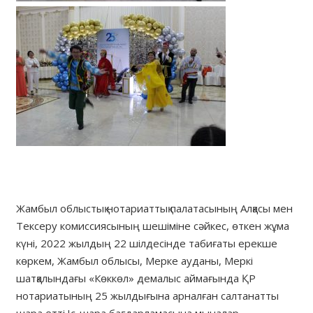
Жамбыл облыстық нотариаттық палатасының Алқасы мен
Тексеру комиссиясының шешіміне сәйкес, өткен жұма
күні, 2022 жылдың 22 шілдесінде табиғаты ерекше
көркем, Жамбыл облысы, Мерке ауданы, Меркі
шатқалындағы «Көккөл» демалыс аймағында ҚР
нотариатының 25 жылдығына арналған салтанатты