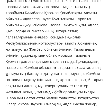
грамотасы мен Алғыс хаттарын табыс етті.Салтанатты
шараға Алматы қаласы нотариаттық палатасының
төрайымы Қалабаева Қаракөз Қопабайқызы, Алматы
облысы – Ақылтаева Сәуле Қуантайқызы, Түркістан
облысы – Джүнісбекова Ләззат Сахитжанқызы, Ақмола,
Қызылорда облыстарының нотариаттық
палаталарының өкілдері, сондай-ақ Қырғыз
Республикасының нотариустары қатысты.Сондай-ақ,
нотариустар Жамбыл облысы әкімінің, Тараз қаласы
әкімінің, аудандар мен облыс мәслихаттарының
Құрмет грамоталарымен марапатталды.Қонақтардың
назарына Жамбыл облыстық нотариаттық палатасының
құрылуының бастауында тұрған нотариустар, Жамбыл
нотариаттық округінің «алғашқы қарлығаштары», басқарма
алқасының алғашқы мүшелері туралы естеліктер
жазылған қызықты, танымдық бейнеролик ұсынылды.
Шараның Салтанатты бөлімін талантты нотариустар
Назарбекова Зәуреш Омарқызы, Авданбаева Жанар,