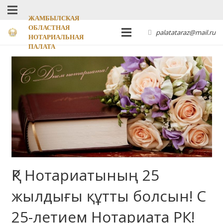
ЖАМБЫЛСКАЯ
ОБЛАСТНАЯ
palatataraz@mail.ru
НОТАРИАЛЬНАЯ
ПАЛАТА
ҚР Нотариатының 25
жылдығы құтты болсын! С
25-летием Нотариата РК!