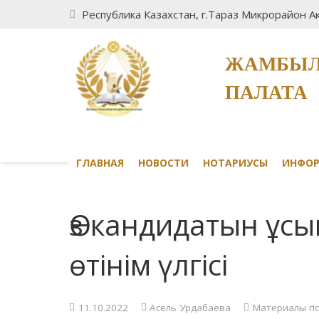
Республика Казахстан, г.Тараз Микрорайон Ак
ЖАМБЫЛ
ПАЛАТА
ГЛАВНАЯ
НОВОСТИ
НОТАРИУСЫ
ИНФО
Өз кандидатын ұс
өтінім үлгісі
11.10.2022
Асель Урдабаева
Материалы п