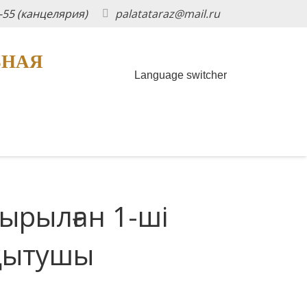
5-55 (канцелярия)
palatataraz@mail.ru
ЬНАЯ
Language switcher
ырылған 1-ші
оқытушы