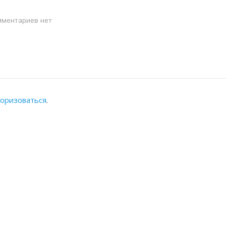
ментариев нет
торизоваться
.
АЛЬНАЯ ПАЛАТА
КОНТАКТЫ
Адрес: Республика Казахста
8(7262) 54-35-55 (канцеляр