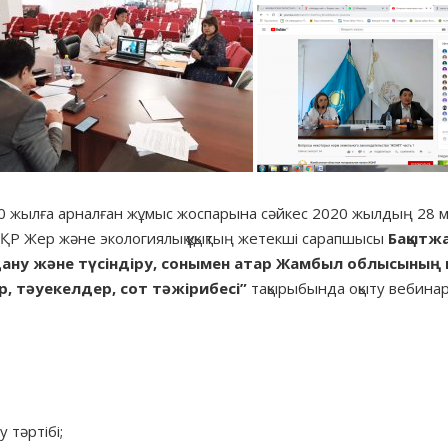
0 жылға арналған жұмыс жоспарына сәйкес 2020 жылдың 28 
, ҚР Жер және экологиялық құқықтың жетекші сарапшысы
Бақытж
ану және түсіндіру, сонымен
атар Жамбыл облысының н
р, тәуекелдер, сот тәжірибесі”
тақырыбында оқыту вебинар
 тәртібі;