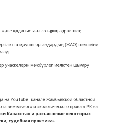
не қолданыстағы сот-құқықтық практика;
 Жергілікті атқарушы органдардың (ЖАО) шешіміне
лау;
ер учаскелерін мәжбүрлеп иеліктен шығару
______________________________
да на YouTube- канале Жамбылской областной
рта земельного и экологического права в РК на
ки Казахстан и разъяснение некоторых
ки, судебная практика
».