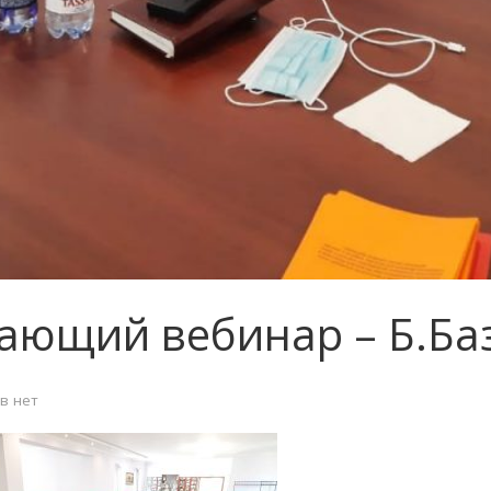
учающий вебинар – Б.Ба
в нет