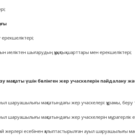
рі;
қығы
у ерекшеліктері;
ғын иеліктен шығарудың құқықтық шарттары мен ерекшеліктері;
зу
мақсаты
үшін
бөлінген
жер
учаскелерін
пайдалану
жә
ыл шаруашылығы мақсатындағы жер учаскелері: құрамы, беру т
уыл шаруашылығы мақсатындағы жер учаскелерін мұрагерлік 
ай жерлері есебінен қалыптастырылған ауыл шаруашылығы ма