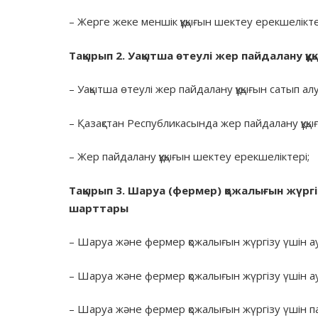
– Жерге жеке меншік құқығын шектеу ерекшелікте
Тақырып
2.
Уақытша
өтеулі
жер
пайдалану
құ
– Уақытша өтеулі жер пайдалану құқығын сатып ал
– Қазақстан Республикасында жер пайдалану құқы
– Жер пайдалану құқығын шектеу ерекшеліктері;
Тақырып
3.
Шаруа
(
фермер
)
қожалығын
жүргі
шарттары
– Шаруа және фермер қожалығын жүргізу үшін ау
– Шаруа және фермер қожалығын жүргізу үшін а
– Шаруа және фермер қожалығын жүргізу үшін п