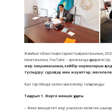
Жамбыл облыстық нотариаттық палатасының 202
палатасының YouTube – арнасында құқық магистрі
жер заңнамасының кейбір нормаларын қолд
түсіндіру: сұрақтар мен жауаптар, мәселеле
Күн тәртібінде келесі мәселелер талқыланды:
Тақырып
1.
Жерге
меншік
құқығы
– Жеке меншіктегі жер учаскесін иеліктен шығару