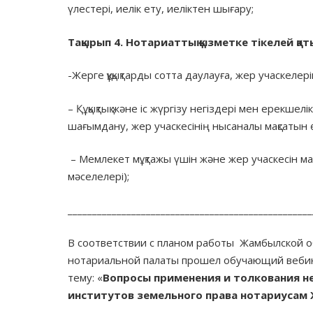
үлестері, иелік ету, иеліктен шығару;
Тақырып
4.
Нотариаттық
қызметке
тікелей
қа
-Жерге құқықтарды сотта даулауға, жер учаскелер
– Құқықтық және іс жүргізу негіздері мен ерекше
шағымдану, жер учаскесінің нысаналы мақсатын 
– Мемлекет мұқтажы үшін және жер учаскесін м
мәселелері);
__________________________________________________
В соответствии с планом работы Жамбылской о
нотариальной палаты прошел обучающий веб
тему: «
Вопросы применения и толкования н
институтов земельного права нотариусам 