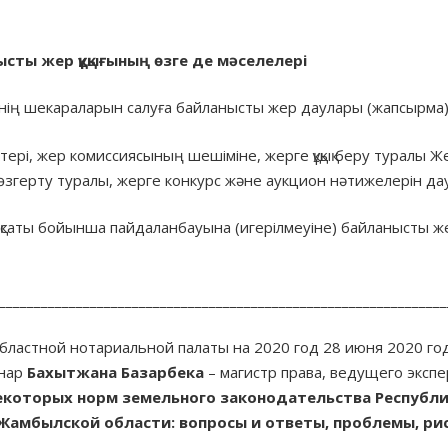
тысты
жер
құқығының
өзге
де
мәселелері
інің шекараларын салуға байланысты жер даулары (жапсырма) жә
ліктері, жер комиссиясының шешіміне, жерге құқық беру туралы
өзгерту туралы, жерге конкурс және аукцион нәтижелерін дау
ақсаты бойынша пайдаланбауына (игерілмеуіне) байланысты ж
________________________________________________________________
бластной нотариальной палаты на 2020 год 28 июня 2020 го
инар
Бахытжана Базарбека
– магистр права, ведущего экспе
екоторых норм земельного законодательства Республи
Жамбылской области: вопросы и ответы, проблемы, рис