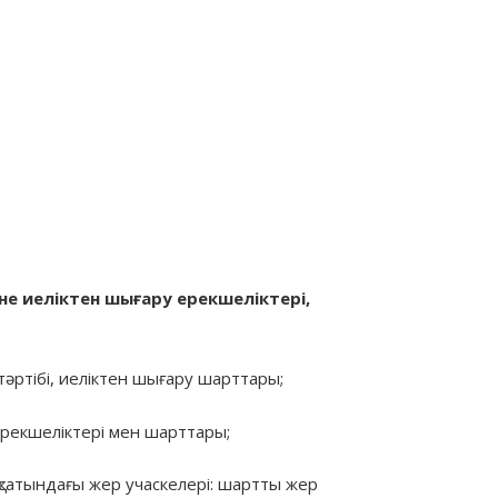
не
иеліктен
шығару
ерекшеліктері
,
әртібі, иеліктен шығару шарттары;
ерекшеліктері мен шарттары;
қсатындағы жер учаскелері: шартты жер