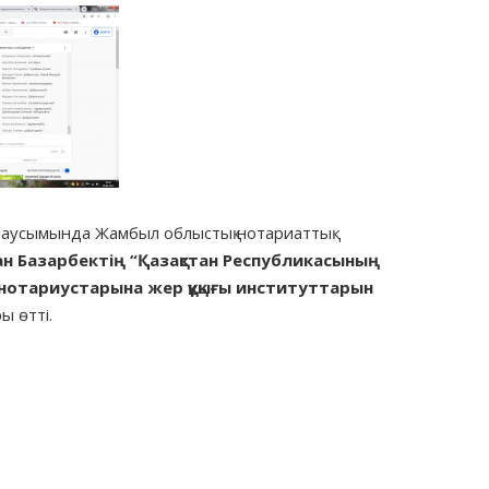
маусымында Жамбыл облыстық нотариаттық
ан Базарбектің
“Қазақстан Республикасының
отариустарына жер құқығы институттарын
ы өтті.