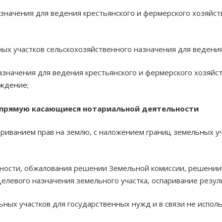
значения для ведения крестьянского и фермерского хозяйств
ых участков сельскохозяйственного назначения для ведения
азначения для ведения крестьянского и фермерского хозяйс
уждение;
напрямую касающиеся нотариальной деятельности
ариванием прав на землю, с наложением границ земельных у
нности, обжалования решении Земельной комиссии, решении
елевого назначения земельного участка, оспаривание резуль
ных участков для государственных нужд и в связи не испол