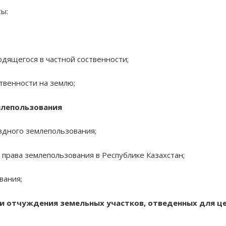
ы:
дящегося в частной соственности;
твенности на землю;
млепользования
здного землепользования;
права землепользования в Республике Казахстан;
вания;
я и отчуждения земельных участков, отведенных для ц