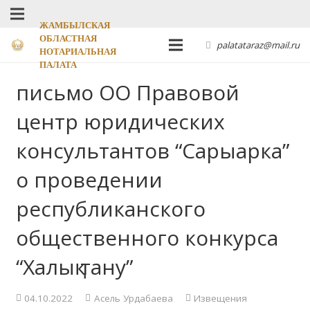
ЖАМБЫЛСКАЯ
ОБЛАСТНАЯ
palatataraz@mail.ru
НОТАРИАЛЬНАЯ
ПАЛАТА
письмо ОО Правовой
центр юридических
консультантов “Сарыарка”
о проведении
республиканского
общественного конкурса
“Халық тану”
04.10.2022
Асель Урдабаева
Извещения