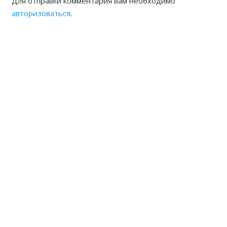
Для отправки комментария вам необходимо
авторизоваться
.
ЖАМБЫЛСКАЯ ОБЛАСТНАЯ
НОТАРИАЛЬНАЯ ПАЛАТА
КОНТАКТЫ
Адрес: Республика Казахстан, г.Тараз Микрорайон
Акбулак (1) дом 22 Б
8(7262) 54-35-55 (канцелярия),
54-33-94 (председатель, исполнительный директор)
8(7262)54-33-93 частный нотариальный архив