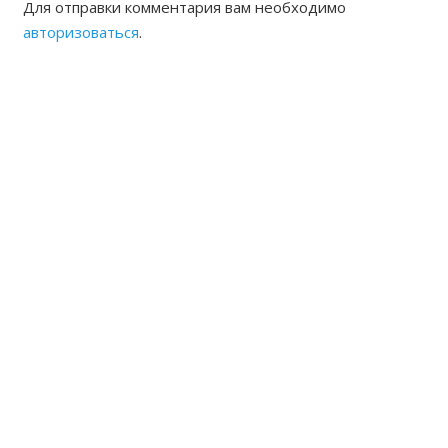
Для отправки комментария вам необходимо
авторизоваться
.
ЖАМБЫЛСКАЯ ОБЛАСТНАЯ
НОТАРИАЛЬНАЯ ПАЛАТА
КОНТАКТЫ
Адрес: Республика Казахстан, г.Тараз Микрорайон
Акбулак (1) дом 22 Б
8(7262) 54-35-55 (канцелярия),
54-33-94 (председатель, исполнительный директор)
8(7262)54-33-93 частный нотариальный архив